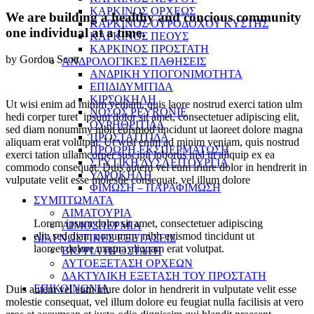
ΚΑΡΚΙΝΟΣ ΟΡΧΕΩΣ
We are building a healthy and concious community
ΚΑΡΚΙΝΟΣ ΟΥΡΟΔΟΧΟΥ ΚΥΣΤΗΣ
one individual at a time.
ΚΑΡΚΙΝΟΣ ΠΕΟΥΣ
ΚΑΡΚΙΝΟΣ ΠΡΟΣΤΑΤΗ
by Gordon Scott
ΑΝΔΡΟΛΟΓΙΚΕΣ ΠΑΘΗΣΕΙΣ
ΑΝΔΡΙΚΗ ΥΠΟΓΟΝΙΜΟΤΗΤΑ
ΕΠΙΔΙΔΥΜΙΤΙΔΑ
ΚΙΡΣΟΚΗΛΗ
Ut wisi enim ad minim veniam, quis laore nostrud exerci tation ulm
ΝΟΣΟΣ PEYRONIE
hedi corper turet ipsum dolor sit amet, consectetuer adipiscing elit,
ΟΥΡΗΘΡΙΤΙΔΑ
sed diam nonummy nibh euismod tincidunt ut laoreet dolore magna
ΠΡΟΣΤΑΤΙΤΙΔΑ
aliquam erat volutpat. Ut wisi enim ad minim veniam, quis nostrud
ΠΡΟΩΡΗ ΕΚΣΠΕΡΜΑΤΩΣΗ
exerci tation ullamcorper suscipit lobortis nisl ut aliquip ex ea
ΣΤΥΤΙΚΗ ΔΥΣΛΕΙΤΟΥΡΓΙΑ
commodo consequat. Duis autem vel eum iriure dolor in hendrerit in
ΥΔΡΟΚΗΛΗ
vulputate velit esse molestie consequat, vel illum dolore
ΦΙΜΩΣΗ – ΠΑΡΑΦΙΜΩΣΗ
ΣΥΜΠΤΩΜΑΤΑ
ΑΙΜΑΤΟΥΡΙΑ
Lorem ipsum dolor sit amet, consectetuer adipiscing
ΑΙΜΟΣΠΕΡΜΙΑ
elit, sed diam nonummy nibh euismod tincidunt ut
ΔΙΑΓΝΩΣΤΙΚΕΣ ΕΞΕΤΑΣΕΙΣ
laoreet dolore magna aliquam erat volutpat.
ΒΙΟΨΙΑ ΠΡΟΣΤΑΤΗ
ΑΥΤΟΕΞΕΤΑΣΗ ΟΡΧΕΩΝ
ΔΑΚΤΥΛΙΚΗ ΕΞΕΤΑΣΗ ΤΟΥ ΠΡΟΣΤΑΤΗ
ΕΠΙΚΟΙΝΩΝΙΑ
Duis autem vel eum iriure dolor in hendrerit in vulputate velit esse
molestie consequat, vel illum dolore eu feugiat nulla facilisis at vero