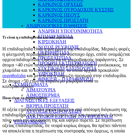
ΚΑΡΚΙΝΟΣ ΟΡΧΕΩΣ
ΚΑΡΚΙΝΟΣ ΟΥΡΟΔΟΧΟΥ ΚΥΣΤΗΣ
ΚΑΡΚΙΝΟΣ ΠΕΟΥΣ
ΚΑΡΚΙΝΟΣ ΠΡΟΣΤΑΤΗ
ΑΝΔΡΟΛΟΓΙΚΕΣ ΠΑΘΗΣΕΙΣ
ΑΝΔΡΙΚΗ ΥΠΟΓΟΝΙΜΟΤΗΤΑ
ΕΠΙΔΙΔΥΜΙΤΙΔΑ
Τι είναι η επιδιδυμίτιδα και πού οφείλεται;
ΚΙΡΣΟΚΗΛΗ
ΝΟΣΟΣ PEYRONIE
Η επιδιδυμίτιδα είναι η φλεγμονή της επιδιδυμίδας. Μερικές φορές
ΟΥΡΗΘΡΙΤΙΔΑ
η φλεγμονή περιλαμβάνει και τον σύστοιχο όρχι, οπότε ονομάζεται
ΠΡΟΣΤΑΤΙΤΙΔΑ
ορχεοεπιδιδυμίτιδα. Οφείλεται σε μικροβιακούς παράγοντες. Σε
ΠΡΟΩΡΗ ΕΚΣΠΕΡΜΑΤΩΣΗ
άτομα <40 ετών τα συνηθέστερα μικρόβια είναι ο γονόκοκκος, τα
ΣΤΥΤΙΚΗ ΔΥΣΛΕΙΤΟΥΡΓΙΑ
χλαμύδια και το κολοβακτηρίδιο, τα οποία αρχικά προκαλούν
ΥΔΡΟΚΗΛΗ
ουρηθρίτιδα
και μετέπειτα η λοίμωξη προχωρά στην επιδιδυμίδα.
ΦΙΜΩΣΗ – ΠΑΡΑΦΙΜΩΣΗ
Σε άτομα >50 ετών το κυριότερο μικρόβιο είναι το
ΣΥΜΠΤΩΜΑΤΑ
κολοβακτηρίδιο.
ΑΙΜΑΤΟΥΡΙΑ
ΑΙΜΟΣΠΕΡΜΙΑ
Ποια είναι τα συμπτώματα;
ΔΙΑΓΝΩΣΤΙΚΕΣ ΕΞΕΤΑΣΕΙΣ
ΒΙΟΨΙΑ ΠΡΟΣΤΑΤΗ
Η οξεία επιδιδυμίτιδα χαρακτηρίζεται από απότομη διόγκωση της
ΑΥΤΟΕΞΕΤΑΣΗ ΟΡΧΕΩΝ
επιδιδυμίδας (και του ομόπλευρου όρχι και ημιοσχέου), έντονο
ΔΑΚΤΥΛΙΚΗ ΕΞΕΤΑΣΗ ΤΟΥ ΠΡΟΣΤΑΤΗ
πόνο κατά την ψηλάφηση της και υψηλό πυρετό. Σε περίπτωση
ΕΠΙΚΟΙΝΩΝΙΑ
οξείας επιδιδυμίτιδας, σε νεαρά κυρίως άτομα, θα πρέπει πάντοτε
να αποκλείεται η περίπτωση της συστροφής του όρχεως, η οποία