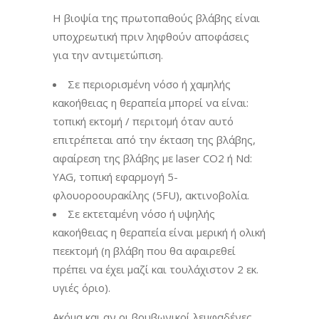
Η βιοψία της πρωτοπαθούς βλάβης είναι
υποχρεωτική πριν ληφθούν αποφάσεις
για την αντιμετώπιση.
Σε περιορισμένη νόσο ή χαμηλής
κακοήθειας η θεραπεία μπορεί να είναι:
τοπική εκτομή / περιτομή όταν αυτό
επιτρέπεται από την έκταση της βλάβης,
αφαίρεση της βλάβης με laser CO2 ή Nd:
YAG, τοπική εφαρμογή 5-
φλουοροουρακίλης (5FU), ακτινοβολία.
Σε εκτεταμένη νόσο ή υψηλής
κακοήθειας η θεραπεία είναι μερική ή ολική
πεεκτομή (η βλάβη που θα αφαιρεθεί
πρέπει να έχει μαζί και τουλάχιστον 2 εκ.
υγιές όριο).
Ακόμα και αν οι βουβωνικοί λεμφαδένες