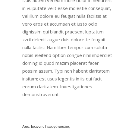
Duis autem vel eum iriure dolor in hendrerit
in vulputate velit esse molestie consequat,
vel illum dolore eu feugiat nulla facilisis at
vero eros et accumsan et iusto odio
dignissim qui blandit praesent luptatum
zzril delenit augue duis dolore te feugait
nulla facilisi. Nam liber tempor cum soluta
nobis eleifend option congue nihil imperdiet
doming id quod mazim placerat facer
possim assum. Typi non habent claritatem
insitam; est usus legentis in iis qui facit
eorum claritatem. Investigationes
demonstraverunt.
Από:
Ιωάννης Γεωργόπουλος