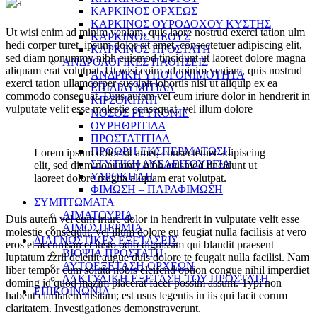
ΚΑΡΚΙΝΟΣ ΟΡΧΕΩΣ
ΚΑΡΚΙΝΟΣ ΟΥΡΟΔΟΧΟΥ ΚΥΣΤΗΣ
Ut wisi enim ad minim veniam, quis laore nostrud exerci tation ulm
ΚΑΡΚΙΝΟΣ ΠΕΟΥΣ
hedi corper turet ipsum dolor sit amet, consectetuer adipiscing elit,
ΚΑΡΚΙΝΟΣ ΠΡΟΣΤΑΤΗ
sed diam nonummy nibh euismod tincidunt ut laoreet dolore magna
ΑΝΔΡΟΛΟΓΙΚΕΣ ΠΑΘΗΣΕΙΣ
aliquam erat volutpat. Ut wisi enim ad minim veniam, quis nostrud
ΑΝΔΡΙΚΗ ΥΠΟΓΟΝΙΜΟΤΗΤΑ
exerci tation ullamcorper suscipit lobortis nisl ut aliquip ex ea
ΕΠΙΔΙΔΥΜΙΤΙΔΑ
commodo consequat. Duis autem vel eum iriure dolor in hendrerit in
ΚΙΡΣΟΚΗΛΗ
vulputate velit esse molestie consequat, vel illum dolore
ΝΟΣΟΣ PEYRONIE
ΟΥΡΗΘΡΙΤΙΔΑ
ΠΡΟΣΤΑΤΙΤΙΔΑ
ΠΡΟΩΡΗ ΕΚΣΠΕΡΜΑΤΩΣΗ
Lorem ipsum dolor sit amet, consectetuer adipiscing
ΣΤΥΤΙΚΗ ΔΥΣΛΕΙΤΟΥΡΓΙΑ
elit, sed diam nonummy nibh euismod tincidunt ut
ΥΔΡΟΚΗΛΗ
laoreet dolore magna aliquam erat volutpat.
ΦΙΜΩΣΗ – ΠΑΡΑΦΙΜΩΣΗ
ΣΥΜΠΤΩΜΑΤΑ
ΑΙΜΑΤΟΥΡΙΑ
Duis autem vel eum iriure dolor in hendrerit in vulputate velit esse
ΑΙΜΟΣΠΕΡΜΙΑ
molestie consequat, vel illum dolore eu feugiat nulla facilisis at vero
ΔΙΑΓΝΩΣΤΙΚΕΣ ΕΞΕΤΑΣΕΙΣ
eros et accumsan et iusto odio dignissim qui blandit praesent
ΒΙΟΨΙΑ ΠΡΟΣΤΑΤΗ
luptatum zzril delenit augue duis dolore te feugait nulla facilisi. Nam
ΑΥΤΟΕΞΕΤΑΣΗ ΟΡΧΕΩΝ
liber tempor cum soluta nobis eleifend option congue nihil imperdiet
ΔΑΚΤΥΛΙΚΗ ΕΞΕΤΑΣΗ ΤΟΥ ΠΡΟΣΤΑΤΗ
doming id quod mazim placerat facer possim assum. Typi non
ΕΠΙΚΟΙΝΩΝΙΑ
habent claritatem insitam; est usus legentis in iis qui facit eorum
claritatem. Investigationes demonstraverunt.