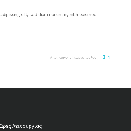
r adipiscing elit, sed diam nonummy nibh euismod
Από:
Ιωάννης Γεωργόπουλος
4
Ώρες Λειτουργίας